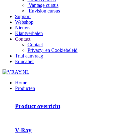
Vantage cursus
Envision cursus
Support
Webshop
Nieuws
Klantverhalen
Contact
Contact
Privacy- en Cookiebeleid
Trial aanvraag
Educatief
Home
Producten
Product overzicht
V-Ray