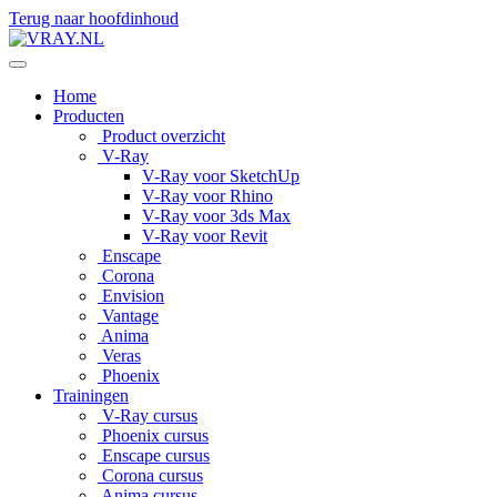
Terug naar hoofdinhoud
Home
Producten
Product overzicht
V-Ray
V-Ray voor SketchUp
V-Ray voor Rhino
V-Ray voor 3ds Max
V-Ray voor Revit
Enscape
Corona
Envision
Vantage
Anima
Veras
Phoenix
Trainingen
V-Ray cursus
Phoenix cursus
Enscape cursus
Corona cursus
Anima cursus