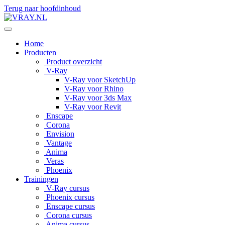
Terug naar hoofdinhoud
Home
Producten
Product overzicht
V-Ray
V-Ray voor SketchUp
V-Ray voor Rhino
V-Ray voor 3ds Max
V-Ray voor Revit
Enscape
Corona
Envision
Vantage
Anima
Veras
Phoenix
Trainingen
V-Ray cursus
Phoenix cursus
Enscape cursus
Corona cursus
Anima cursus